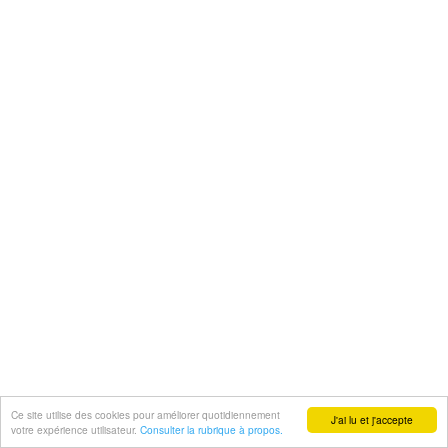
Ce site utilise des cookies pour améliorer quotidiennement
J'ai lu et j'accepte
votre expérience utilisateur.
Consulter la rubrique à propos.