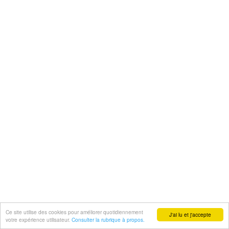
Ce site utilise des cookies pour améliorer quotidiennement
J'ai lu et j'accepte
votre expérience utilisateur.
Consulter la rubrique à propos.