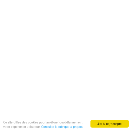
Ce site utilise des cookies pour améliorer quotidiennement
J'ai lu et j'accepte
votre expérience utilisateur.
Consulter la rubrique à propos.