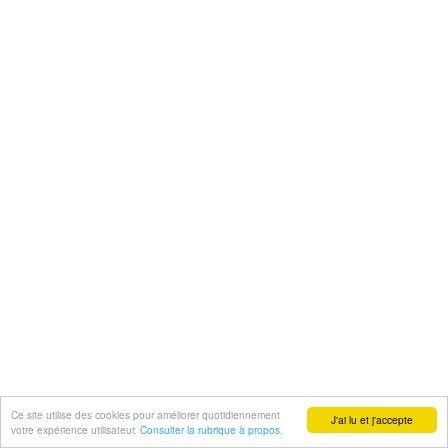
Ce site utilise des cookies pour améliorer quotidiennement
J'ai lu et j'accepte
votre expérience utilisateur.
Consulter la rubrique à propos.