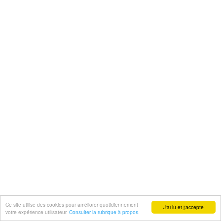
Ce site utilise des cookies pour améliorer quotidiennement
J'ai lu et j'accepte
votre expérience utilisateur.
Consulter la rubrique à propos.