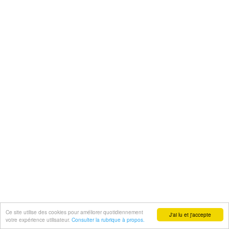
Ce site utilise des cookies pour améliorer quotidiennement
J'ai lu et j'accepte
votre expérience utilisateur.
Consulter la rubrique à propos.