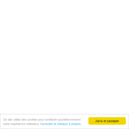
Ce site utilise des cookies pour améliorer quotidiennement
J'ai lu et j'accepte
votre expérience utilisateur.
Consulter la rubrique à propos.