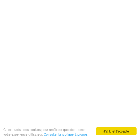
Ce site utilise des cookies pour améliorer quotidiennement
J'ai lu et j'accepte
votre expérience utilisateur.
Consulter la rubrique à propos.