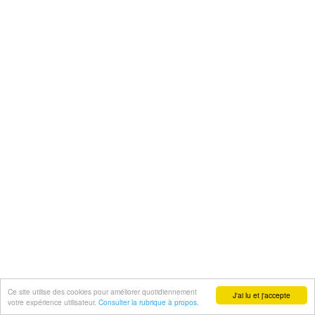
Ce site utilise des cookies pour améliorer quotidiennement
J'ai lu et j'accepte
votre expérience utilisateur.
Consulter la rubrique à propos.