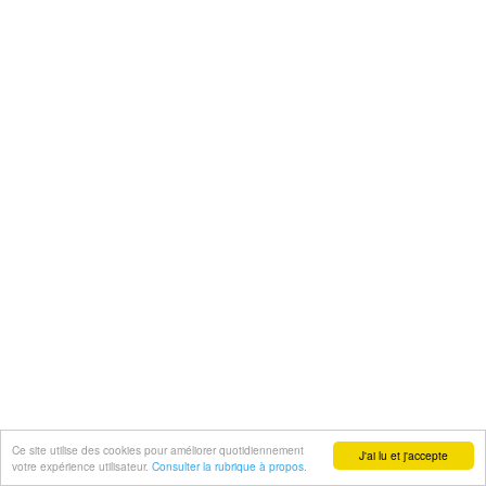
Ce site utilise des cookies pour améliorer quotidiennement
J'ai lu et j'accepte
votre expérience utilisateur.
Consulter la rubrique à propos.